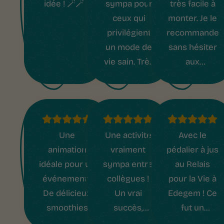
idée ! 🪄🪄
sympa pour
très facile à
ceux qui
monter. Je le
privilégient
recommande
un mode de
sans hésiter
vie sain. Très
aux
compact, il
personnes
se place
qui
quasiment
souhaitent
partout. Le
allier
vélo est plus
alimentation
Une
Une activité
Avec le
performant
saine et
animation
vraiment
pédalier à jus
qu'on ne le
exercice
idéale pour un
sympa entre
au Relais
pense, mais il
physique. Le
événement !
collègues !
pour la Vie à
faut parfois
vendeur est
De délicieux
Un vrai
Edegem ! Ce
patienter un
très
smoothies
succès,
fut un
peu pour que
sympathique
servis de
délicieux et
succès ! Je le