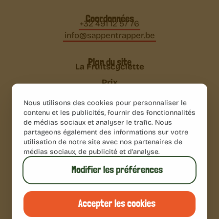
Coordonnées
+32 491 12 57 76
info@sappentrapper.be
Plan du site
La Fruitscyclette
Prix
FAQ
Nous utilisons des cookies pour personnaliser le
Avis
contenu et les publicités, fournir des fonctionnalités
de médias sociaux et analyser le trafic. Nous
Contact
partageons également des informations sur votre
utilisation de notre site avec nos partenaires de
Confidentialité
médias sociaux, de publicité et d'analyse.
Modifier les préférences
La Fruitscyclette en De Sappentrapper sont des marques
déposées | 2024 La Fruitscyclette, Predikerinnenstraat 2, B-
2000 Antvers | TVA BE 0845 867 516 | KBC IBAN BE15 7310
2467 2630
Accepter les cookies